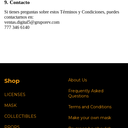
9. Contacto
Si tienes preguntas sobre estos Términos y Condiciones, puedes
contactarnos en:
ventas.digital5@gruporev.com
777 346 6140
Shop
About Us
Frequently Asked
LICENSES
Questions
MASK
Terms and Conditions
COLLECTIBLES
Make your own mask
PROPS