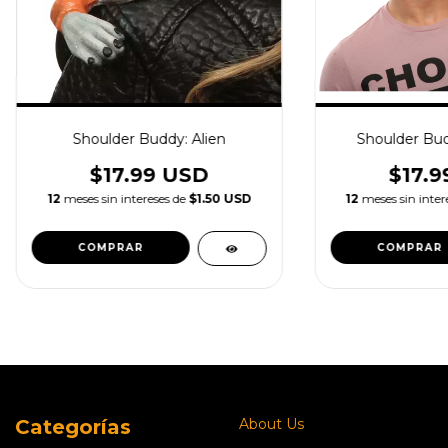
Shoulder Buddy: Alien
Shoulder Bu
$17.99 USD
$17.9
12
meses sin intereses de
$1.50 USD
12
meses sin inter
Categorías
About Us