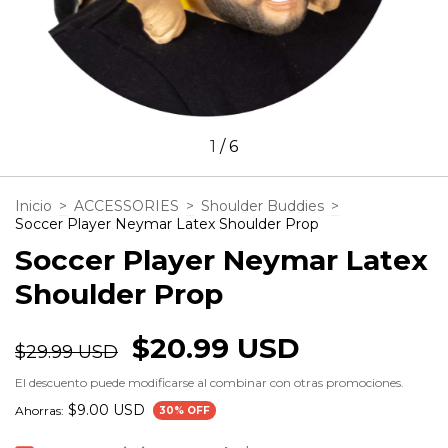
1
/
6
Inicio
>
ACCESSORIES
>
Shoulder Buddies
>
Soccer Player Neymar Latex Shoulder Prop
Soccer Player Neymar Latex
Shoulder Prop
$20.99 USD
$29.99 USD
El descuento puede modificarse al combinar con otras promociones.
$9.00 USD
Ahorras:
30
% OFF