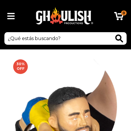
0
30
%
OFF